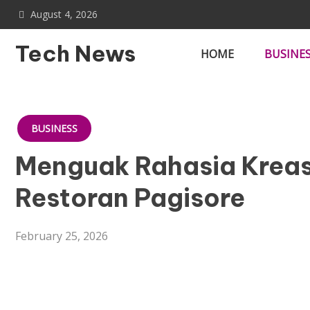
Skip
August 4, 2026
to
content
Tech News
HOME
BUSINE
BUSINESS
Menguak Rahasia Kreas
Restoran Pagisore
February 25, 2026