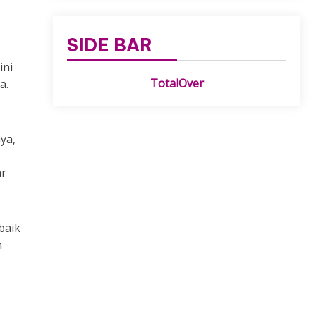
SIDE BAR
ini
TotalOver
a.
ya,
ar
baik
n