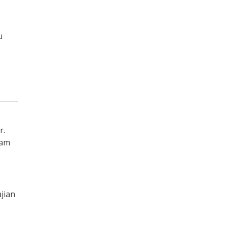
u
r.
lam
jian