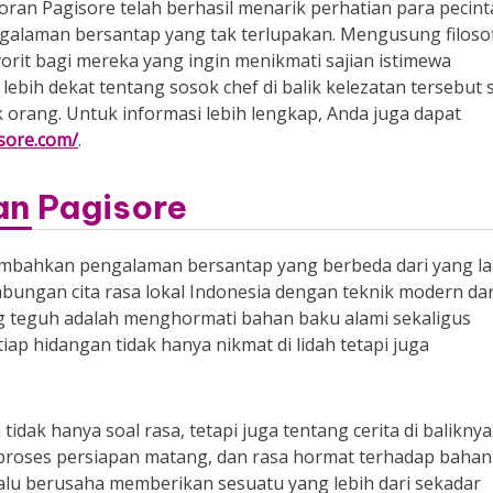
ran Pagisore telah berhasil menarik perhatian para pecint
alaman bersantap yang tak terlupakan. Mengusung filosof
vorit bagi mereka yang ingin menikmati sajian istimewa
l lebih dekat tentang sosok chef di balik kelezatan tersebut 
orang. Untuk informasi lebih lengkap, Anda juga dapat
isore.com/
.
an Pagisore
embahkan pengalaman bersantap yang berbeda dari yang lai
abungan cita rasa lokal Indonesia dengan teknik modern dar
ang teguh adalah menghormati bahan baku alami sekaligus
ap hidangan tidak hanya nikmat di lidah tetapi juga
dak hanya soal rasa, tetapi juga tentang cerita di baliknya
ya, proses persiapan matang, dan rasa hormat terhadap bahan
lalu berusaha memberikan sesuatu yang lebih dari sekadar