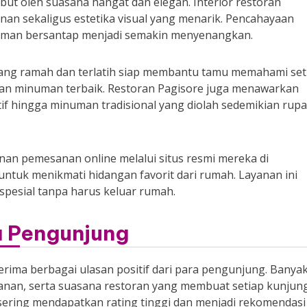
ut oleh suasana hangat dan elegan. Interior restoran
an sekaligus estetika visual yang menarik. Pencahayaan
laman bersantap menjadi semakin menyenangkan.
f yang ramah dan terlatih siap membantu tamu memahami set
dan minuman terbaik. Restoran Pagisore juga menawarkan
tif hingga minuman tradisional yang diolah sedemikian rupa
anan pemesanan online melalui situs resmi mereka di
uk menikmati hidangan favorit dari rumah. Layanan ini
pesial tanpa harus keluar rumah.
a Pengunjung
rima berbagai ulasan positif dari para pengunjung. Banya
layanan, serta suasana restoran yang membuat setiap kunjun
ni sering mendapatkan rating tinggi dan menjadi rekomendasi