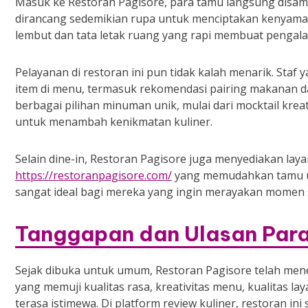
Masuk ke Restoran Pagisore, para tamu langsung disamb
dirancang sedemikian rupa untuk menciptakan kenyaman
lembut dan tata letak ruang yang rapi membuat penga
Pelayanan di restoran ini pun tidak kalah menarik. Sta
item di menu, termasuk rekomendasi pairing makanan 
berbagai pilihan minuman unik, mulai dari mocktail krea
untuk menambah kenikmatan kuliner.
Selain dine-in, Restoran Pagisore juga menyediakan lay
https://restoranpagisore.com/
yang memudahkan tamu unt
sangat ideal bagi mereka yang ingin merayakan momen s
Tanggapan dan Ulasan Par
Sejak dibuka untuk umum, Restoran Pagisore telah mene
yang memuji kualitas rasa, kreativitas menu, kualitas 
terasa istimewa. Di platform review kuliner, restoran i